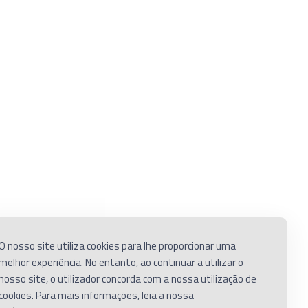
Contactos
Morada
Rua António de Macedo, nª 71/72
vacidade
Casal do Marco
kies
2840-175 Seixal
ições
T. + (351) 212 269 455
O nosso site utiliza cookies para lhe proporcionar uma
E.
geral@gruporacc.pt
melhor experiência. No entanto, ao continuar a utilizar o
nosso site, o utilizador concorda com a nossa utilização de
amações
cookies. Para mais informações, leia a nossa