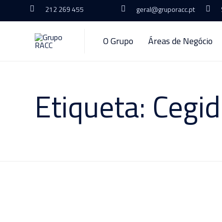
212 269 455
geral@gruporacc.pt
O Grupo
Áreas de Negócio
Etiqueta:
Cegid