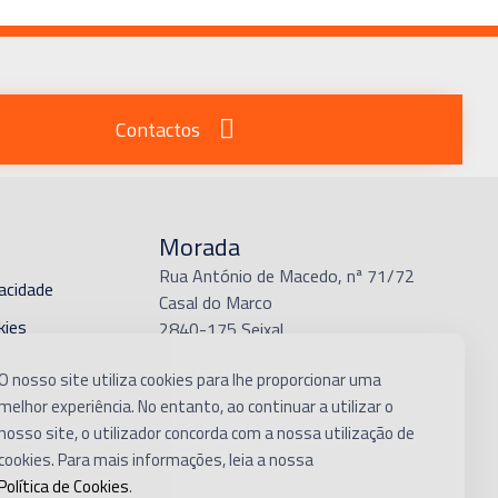
Contactos
Morada
Rua António de Macedo, nª 71/72
vacidade
Casal do Marco
kies
2840-175 Seixal
ições
T. + (351) 212 269 455
O nosso site utiliza cookies para lhe proporcionar uma
E.
geral@gruporacc.pt
melhor experiência. No entanto, ao continuar a utilizar o
nosso site, o utilizador concorda com a nossa utilização de
amações
cookies. Para mais informações, leia a nossa
Política de Cookies
.