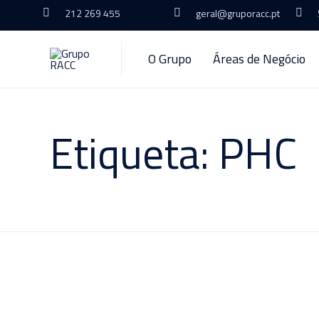
212 269 455
geral@gruporacc.pt
O Grupo
Áreas de Negócio
Etiqueta:
PHC